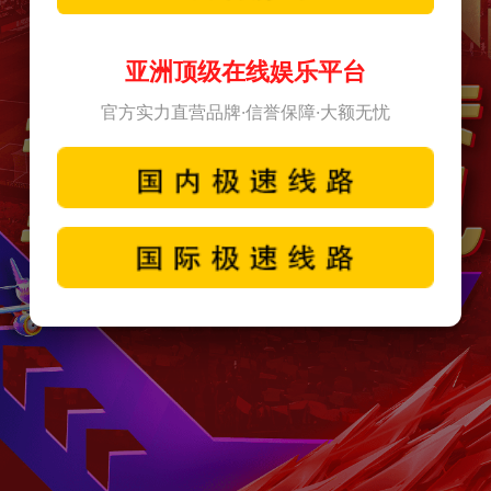
亚洲顶级在线娱乐平台
官方实力直营品牌·信誉保障·大额无忧